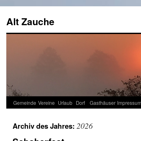
Zum
Inhalt
Alt Zauche
springen
Gemeinde
Vereine
Urlaub
Dorf
Gasthäuser
Impressu
2026
Archiv des Jahres: