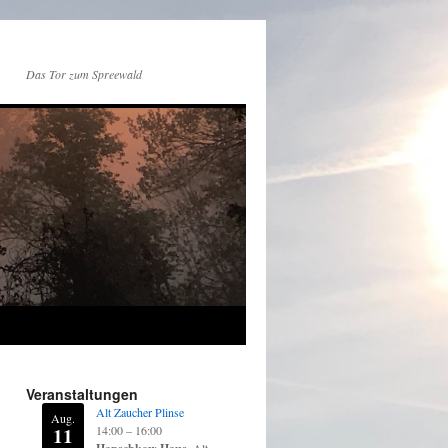
Das Tor zum Spreewald
Veranstaltungen
Alt Zaucher Plinse
Aug.
11
14:00
–
16:00