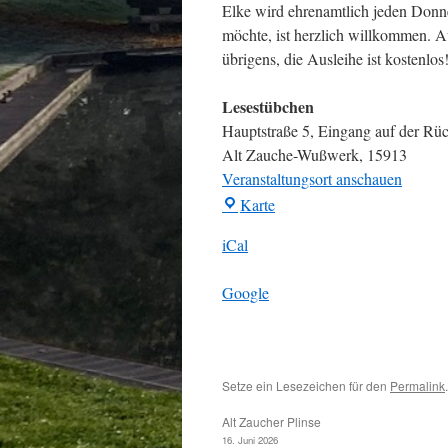
Elke wird ehrenamtlich jeden Donn
möchte, ist herzlich willkommen.
übrigens, die Ausleihe ist kostenlos
Lesestübchen
Hauptstraße 5
Eingang auf der Rüc
Alt Zauche-Wußwerk
,
15913
Veranstaltungsort anschauen
Lesestübchen
Karte
iCal
Google
Setze ein Lesezeichen für den
Permalink
.
Alt Zaucher Plinse
16. Juni 2026