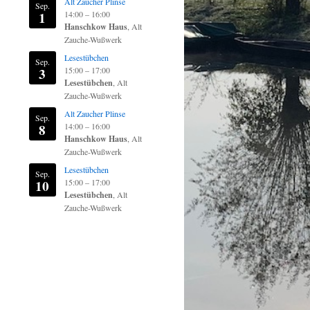
Alt Zaucher Plinse
Sep.
1
14:00
–
16:00
Hanschkow Haus
, Alt
Zauche-Wußwerk
Lesestübchen
Sep.
3
15:00
–
17:00
Lesestübchen
, Alt
Zauche-Wußwerk
Alt Zaucher Plinse
Sep.
8
14:00
–
16:00
Hanschkow Haus
, Alt
Zauche-Wußwerk
Lesestübchen
Sep.
10
15:00
–
17:00
Lesestübchen
, Alt
Zauche-Wußwerk