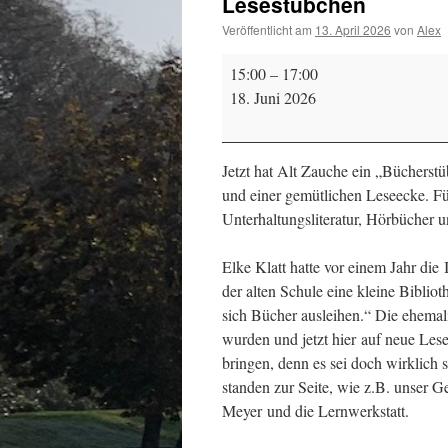
Lesestübchen
Veröffentlicht am
13. April 2026
von
Alex
Lesestübchen
15:00
–
17:00
18. Juni 2026
Jetzt hat Alt Zauche ein „Bücherst
und einer gemütlichen Leseecke. Fü
Unterhaltungsliteratur, Hörbücher 
Elke Klatt hatte vor einem Jahr die
der alten Schule eine kleine Biblio
sich Bücher ausleihen.“ Die ehemali
wurden und jetzt hier auf neue Les
bringen, denn es sei doch wirklich 
standen zur Seite, wie z.B. unser
Meyer und die Lernwerkstatt.