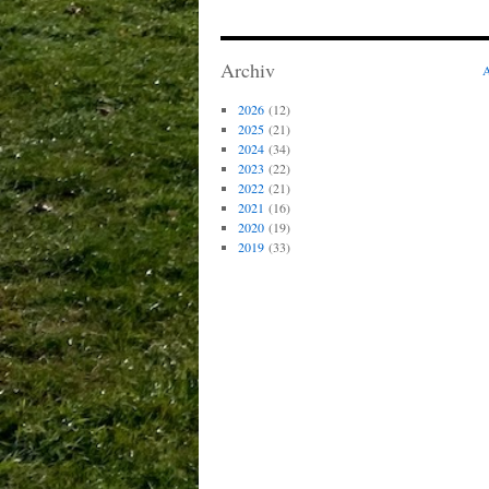
Archiv
2026
(12)
2025
(21)
2024
(34)
2023
(22)
2022
(21)
2021
(16)
2020
(19)
2019
(33)