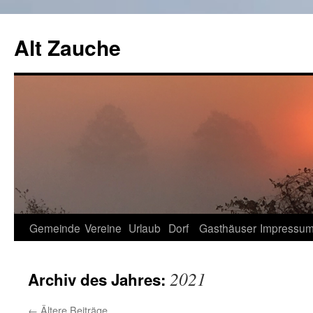
Zum
Inhalt
Alt Zauche
springen
Gemeinde
Vereine
Urlaub
Dorf
Gasthäuser
Impressu
2021
Archiv des Jahres:
←
Ältere Beiträge